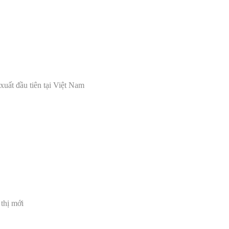
xuất
đ
ầu tiên tại Việt Nam
uận
 thị mới