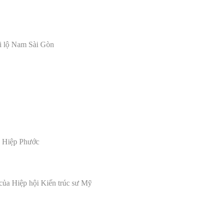
i lộ Nam Sài Gòn
ực Hiệp Phước
 của Hiệp hội Ki
ế
n trúc sư Mỹ