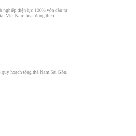
nh nghiệp
đ
iện lực 100% vốn
đ
ầu tư
 tại Việt Nam hoạt
đ
ộng theo
ế
quy hoạch tổng thể Nam Sài Gòn,