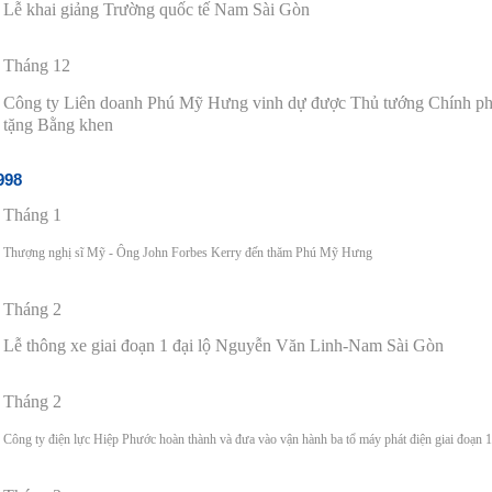
Lễ khai giảng Trường quốc t
ế
Nam Sài Gòn
Tháng 12
Công ty Liên doanh Phú Mỹ Hưng vinh dự được Thủ tướng Chính 
tặng Bằng khen
998
Tháng 1
Thượng nghị sĩ Mỹ - Ông John Forbes Kerry đến thăm
Phú Mỹ Hưng
Tháng 2
Lễ thông xe giai
đ
oạn 1
đ
ại lộ Nguyễn V
ă
n Linh-Nam Sài Gòn
Tháng 2
Công ty
đ
iện lực Hiệp Phước hoàn thành và
đ
ưa vào vận hành ba tổ máy phát
đ
iện giai
đ
oạn 1