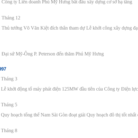
Công ty Liên doanh Phú Mỹ Hưng bắt
đ
ầu xây dựng cơ sở hạ tầng
Tháng 12
Thủ tướng Võ V
ă
n Kiệt
đ
ích thân tham dự Lễ khởi công xây dựng
đ
ạ
Đ
ại sứ Mỹ-Ông P. Peterson
đ
ế
n th
ă
m Phú Mỹ Hưng
997
Tháng 3
Lễ khởi
đ
ộng tổ máy phát
đ
iện 125MW
đ
ầu tiên của Công ty
Đ
iện l
Tháng 5
Quy hoạch tổng thể Nam Sài Gòn
đ
oạt giải Quy hoạch
đ
ô thị
tốt nhất
Tháng 8