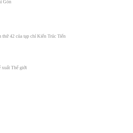
ài Gòn
ần thứ 42 của tạp chí Ki
ế
n Trúc Ti
ế
n
 xuất Thế giới