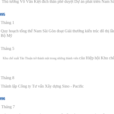
Thủ tướng Võ V
ă
n Kiệt
đ
ích thân phê duyệt Dự án phát triển Nam S
995
Tháng 1
Quy hoạch tổng thể Nam Sài Gòn
đ
oạt Giải thưởng ki
ế
n trúc
đ
ô thị l
Bộ Mỹ
Tháng 5
của Hiệp hội Khu chế
Khu chế xuất Tân Thuận trở thành một trong những thành viên
Tháng 8
Thành lập Công ty Tư vấn Xây dựng Sino - Pacific
996
Tháng 7