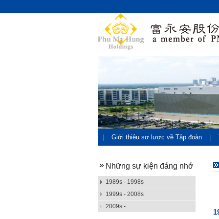
Giới thiệu sơ lược về Tập đoàn
Những sự kiện đáng nhớ
1989s - 1998s
1999s - 2008s
2009s -
1