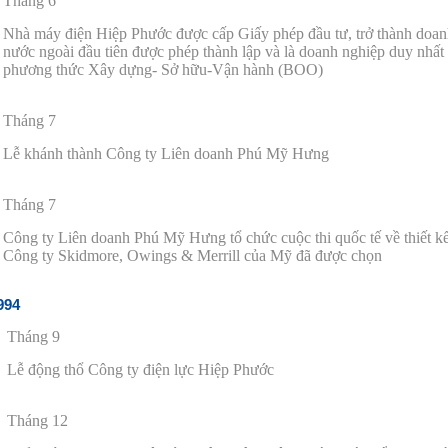
Tháng 6
Nhà máy
đ
iện Hiệp Phước
đ
ược cấp Giấy phép
đ
ầu tư, trở thành doa
nước ngoài
đ
ầu tiên
đ
ược phép thành lập và là doanh nghiệp duy nhất
phương thức Xây dựng- Sở hữu-Vận hành (BOO)
Tháng 7
Lễ khánh thành Công ty Liên doanh Phú Mỹ Hưng
Tháng 7
Công ty Liên doanh Phú Mỹ Hưng tổ chức cuộc thi quốc t
ế
v
ề
thi
ế
t k
Công ty Skidmore, Owings & Merrill của Mỹ
đ
ã
đ
ược chọn
994
Tháng 9
Lễ
đ
ộng thổ Công ty
đ
iện lực Hiệp Phước
Tháng 12