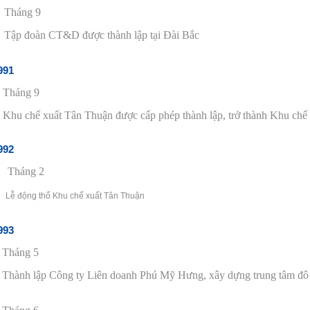
Tháng 9
Tập
đ
oàn CT&D
đ
ược thành lập tại
Đ
ài Bắc
991
Tháng 9
Khu ch
ế
xuất Tân Thuận
đ
ược cấp phép thành lập, trở thành Khu ch
ế
992
Tháng 2
Lễ động thổ Khu chế xuất Tân Th
993
Tháng 5
Thành lập Công ty Liên doanh Phú Mỹ Hưng, xây dựng trung tâm
đ
ô