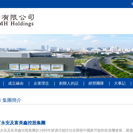
t
成立緣由
企業理念
創辦人的話
經營團隊
大事記
集團簡介
富永安及富美鑫控股集團
永安及富美鑫控股集團於1989年經過仔細評估在開發中國家可能的投資機會後，最