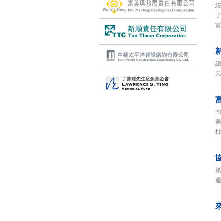
經
了
富
總
元
南
美
批
第
週