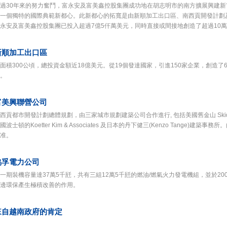
過30年來的努力奮鬥，富永安及富美鑫控股集團成功地在胡志明市的南方擴展興建
一個獨特的國際典範新都心。此新都心的拓寬是由新順加工出口區、南西貢開發計劃
永安及富美鑫控股集團已投入超過7億5仟萬美元，同時直接或間接地創造了超過10
新順加工出口區
面積300公頃，總投資金額近18億美元。從19個發達國家，引進150家企業，創造了
。
富美興聯營公司
西貢都市開發計劃總體規劃，由三家城市規劃建築公司合作進行, 包括美國舊金山 Skidmore, O
國波士頓的Koetter Kim & Associates 及日本的丹下健三(Kenzo Tange
准。
協孚電力公司
一期裝機容量達37萬5千瓩，共有三組12萬5千瓩的燃油/燃氣火力發電機組，並於2
邊環保產生極積改善的作用。
來自越南政府的肯定