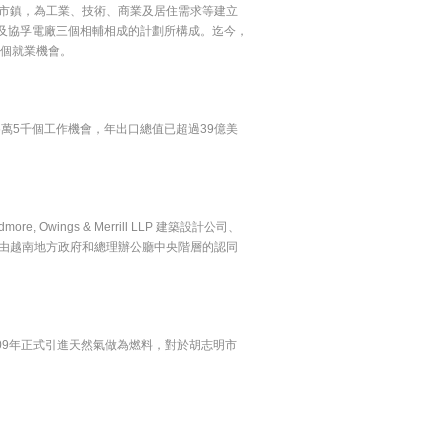
新市鎮，為工業、技術、商業及居住需求等建立
及協孚電廠三個相輔相成的計劃所構成。迄今，
萬個就業機會。
6萬5千個工作機會，年出口總值已超過39億美
wings & Merrill LLP 建築設計公司、
)建築事務所。由越南地方政府和總理辦公廳中央階層的認同
009年正式引進天然氣做為燃料，對於胡志明市