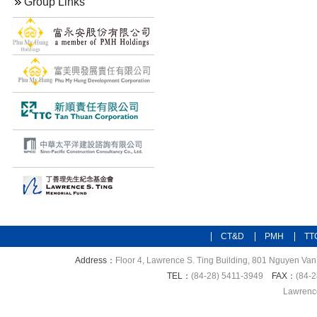
Group Links
CT&D
PMH
TT
Address：
Floor 4, Lawrence S. Ting Building, 801 Nguyen Van 
TEL：
(84-28) 5411-3949
FAX：
(84-2
Lawrence