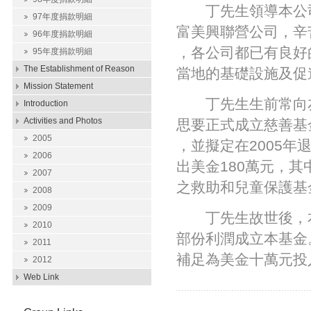
丁先生領導本公司
97年度捐款明細
富美興聯營公司，辛
96年度捐款明細
，各公司都已有良好
95年度捐款明細
The Establishment of Reason
當地的基礎設施及促
Mission Statement
丁先生生前常向友
Introduction
Activities and Photos
思要正式成立慈善基
2005
，並擬定在2005
2006
出美金180萬元，
2007
之救助和兒童保護基
2008
2009
丁先生故世後，本
2010
部份利潤成立本基金
2011
補足為美金十萬元投
2012
Web Link