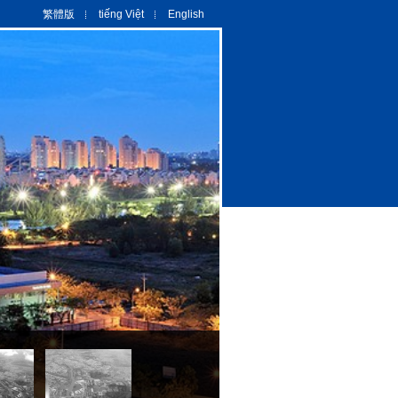
繁體版
tiếng Việt
English