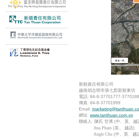
新順責任有限公司
越南胡志明市第七郡新順東坊
電話
: 84-8-37701777-377018
傳真
: 84-8-37701999
Email:
marketing@tanthuan.c
網址
:
www.tanthuan.com.vn
聯絡人
:
陳氏 甘漓
(
中、英、越
、
Jina Pham
(
英
越語
)
Angle Chu
(
中、英、越