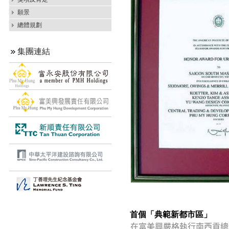
願景
總體規劃
集團連結
首個「典範新都市區」
在富美興嚴格執行南西貢總