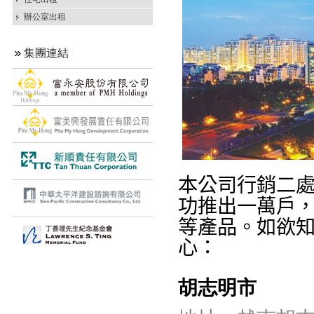
辦公室出租
集團連結
本公司行銷二
功推出一萬戶
等產品。
如欲
心
：
胡志明市