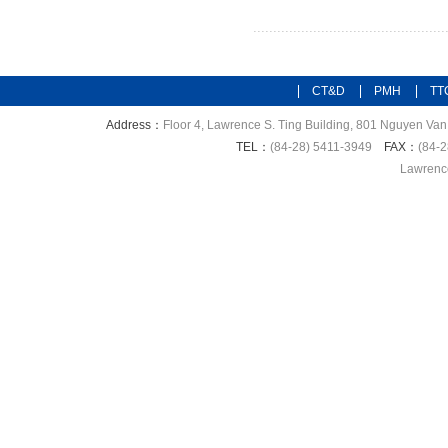
CT&D
PMH
TT
Address：
Floor 4, Lawrence S. Ting Building, 801 Nguyen Van 
TEL：
(84-28) 5411-3949
FAX：
(84-2
Lawrence