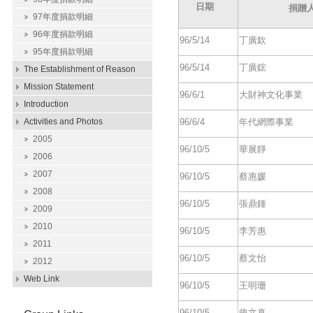
日期
捐贈
97年度捐款明細
96年度捐款明細
96/5/14
丁廣欽
95年度捐款明細
96/5/14
丁廣鋐
The Establishment of Reason
Mission Statement
96/6/1
大財神文化事業
Introduction
Activities and Photos
96/6/4
年代網際事業
2005
96/10/5
華展靜
2006
2007
96/10/5
蔡惠媛
2008
96/10/5
張鼎鍾
2009
2010
96/10/5
李芳惠
2011
96/10/5
蔡文怡
2012
Web Link
96/10/5
王明珊
96/10/5
曾文真