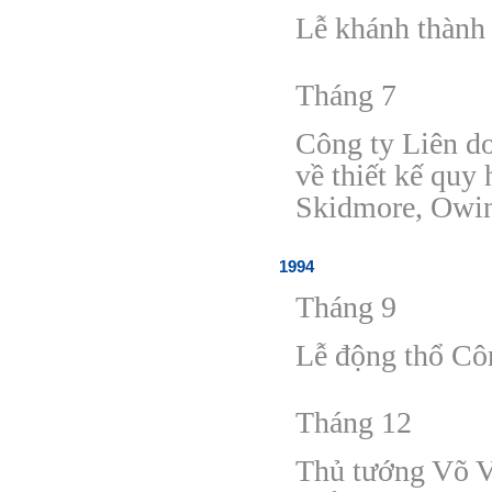
Lễ khánh thành
Tháng 7
Công ty Liên d
v
ề
thi
ế
t k
ế
quy h
Skidmore, Owi
1994
Tháng 9
Lễ
đ
ộng thổ Cô
Tháng 12
Thủ tướng Võ 