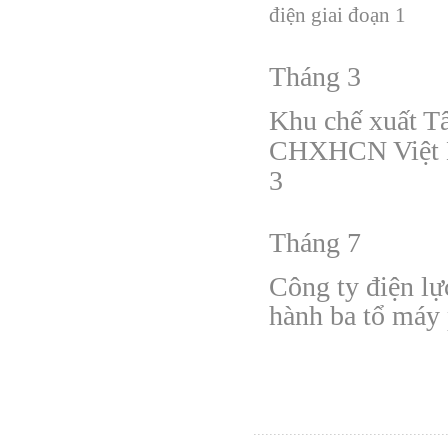
đ
iện giai
đ
oạn 1
Tháng 3
Khu ch
ế
xuất T
CHXHCN Việt N
3
Tháng 7
Công ty
đ
iện l
hành ba tổ máy