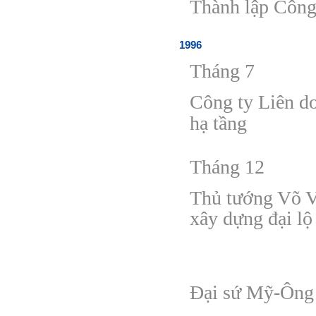
Thành lập Công 
1996
Tháng 7
Công ty Liên 
hạ tầng
Tháng 12
Thủ tướng Võ 
xây dựng
đ
ại l
Đ
ại sứ Mỹ-Ông 