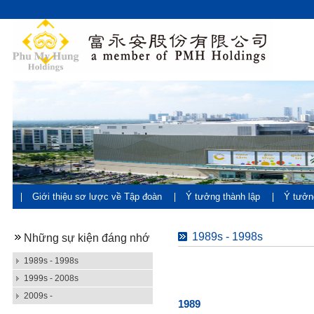
Giới thiệu sơ lược về Tập đoàn
Ý tưởng thành lập
Ý tưởn
đán
1989s - 1998s
Những sự kiện đáng nhớ
1989s - 1998s
1999s - 2008s
2009s -
1989