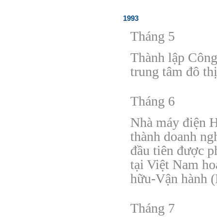
1993
Tháng 5
Thành lập Công
trung tâm
đ
ô th
Tháng 6
Nhà máy
đ
iện 
thành doanh ng
đ
ầu tiên
đ
ược p
tại Việt Nam ho
hữu-Vận hành
Tháng 7