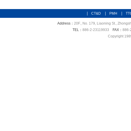
CT&D
PMH
TT
Address：
20F., No. 179, Liaoning St., Zhongsh
TEL：
886-2-23119933
FAX：
886-
Copyright 198