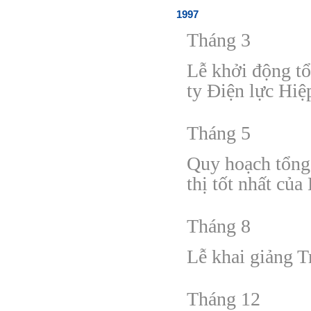
1997
Tháng 3
Lễ khởi
đ
ộng t
ty
Đ
iện lực H
Tháng 5
Quy hoạch tổn
thị
tốt nhất của
Tháng 8
Lễ khai giảng T
Tháng 12