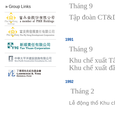
Tháng 9
Group Links
Tập
đ
oàn CT
1991
Tháng 9
Khu ch
ế
xuất T
Khu ch
ế
xuất
đ
1992
Tháng 2
Lễ động t