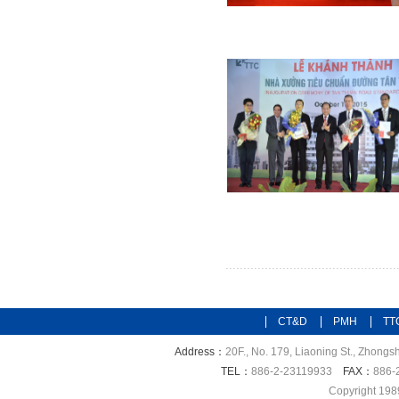
CT&D
PMH
TT
Address：
20F., No. 179, Liaoning St., Zhongsh
TEL：
886-2-23119933
FAX：
886-
Copyright 198