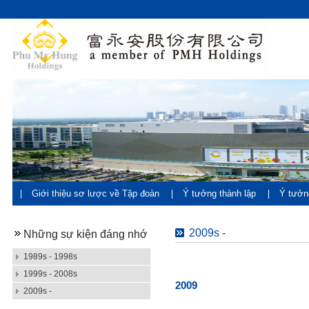
Giới thiệu sơ lược về Tập đoàn
Ý tưởng thành lập
Ý tưởn
đán
2009s -
Những sự kiện đáng nhớ
1989s - 1998s
1999s - 2008s
2009
2009s -