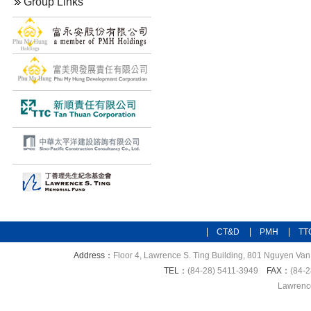
Group Links
CT&D
PMH
TT
Address：
Floor 4, Lawrence S. Ting Building, 801 Nguyen Van 
TEL：
(84-28) 5411-3949
FAX：
(84-2
Lawrence