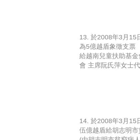
13. 於2008年
為5億越盾象徵支票
給越南兒童扶助基金
會 主席阮氏萍女士代
14. 於2008年3
伍億越盾給胡志明市
(由胡志明市貧窮病人