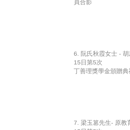
員合影
6. 阮氏秋霞女士 
15日第5次
丁善理獎學金頒贈典
7. 梁玉篡先生- 原