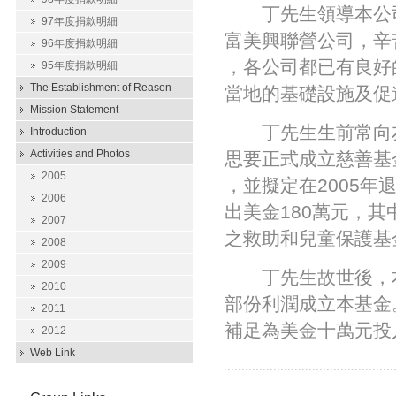
丁先生領導本公司
97年度捐款明細
富美興聯營公司，辛
96年度捐款明細
，各公司都已有良好
95年度捐款明細
The Establishment of Reason
當地的基礎設施及促
Mission Statement
丁先生生前常向友
Introduction
Activities and Photos
思要正式成立慈善基
2005
，並擬定在2005
2006
出美金180萬元，
2007
之救助和兒童保護基
2008
2009
丁先生故世後，本
2010
部份利潤成立本基金
2011
補足為美金十萬元投
2012
Web Link