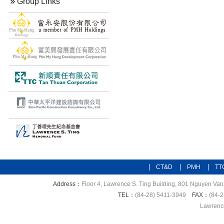
Group Links
CT&D
PMH
TT
Address：
Floor 4, Lawrence S. Ting Building, 801 Nguyen Van 
TEL：
(84-28) 5411-3949
FAX：
(84-2
Lawrence