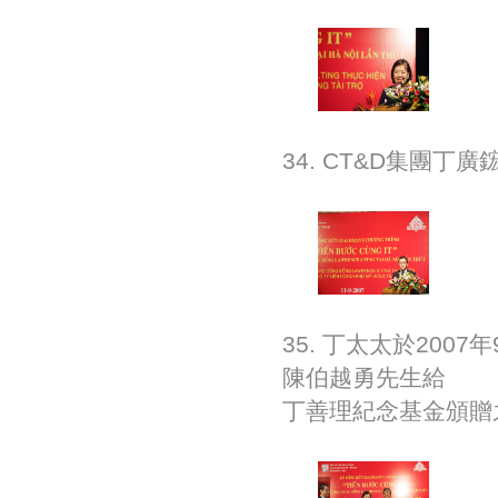
34. CT&D集團丁
35. 丁太太於20
陳伯越勇先生給
丁善理紀念基金頒贈