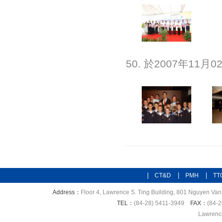
50. 於2007年1
CT&D
PMH
TT
Address：
Floor 4, Lawrence S. Ting Building, 801 Nguyen Van 
TEL：
(84-28) 5411-3949
FAX：
(84-2
Lawrence