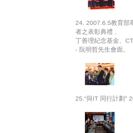
24. 2007.6
者之表彰典禮﹐
丁善理紀念基金、C
- 阮明哲先生會面。
25.“與IT 同行計